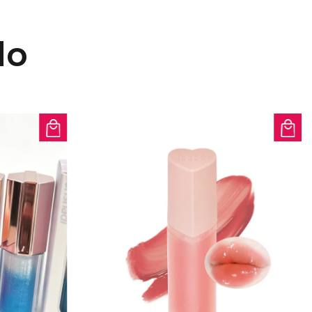
a, mientras que sus propiedades
urante la noche para restaurar la
do
ad, asegurando que sus labios
 horas del día, los 7 días de la
ápida: experimente resultados más
álsamos labiales tradicionales.
lla especial durante la noche para
, de modo que pueda despertarse
bles y bien hidratados.
 de cuidado de labios con nuestra
Hidratante Berry Lip Sleeping Care
eficios de unos labios
os y radiantes todos los días.