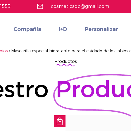
4553
cosmeticsqc@gmail.com
Compañía
I+D
Personalizar
Maquillaje de cara
Conjunto de cosméticos multifuncionales rentables personalizados
Más información
abios
/
Mascarilla especial hidratante para el cuidado de los labios
Productos
stro
Produ