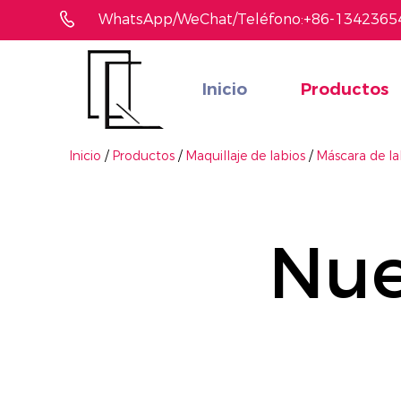
WhatsApp/WeChat/Teléfono:+86-1342365
Inicio
Productos
¿No ha encontrado el producto que le gusta?
Le ayudaremos a encontrar el adecuado rápidamente
Inicio
/
Productos
/
Maquillaje de labios
/
Máscara de l
Nue