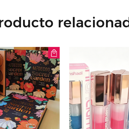
labios durante el dí
reparadoras actúan d
roducto relaciona
humedad y la suavid
estén cuidados las 24
semana.
Fórmula de acción r
rápido que con los b
Utilice esta mascari
retener la humedad
con unos labios flexi
Transforma tu rutina
Mascarilla Especial 
y disfruta de los ben
profundamente nutrid