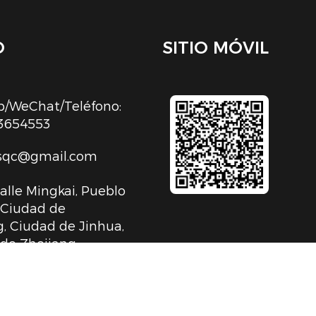
O
SITIO MÓVIL
/WeChat/Teléfono:
3654553
sqc@gmail.com
Calle Mingkai, Pueblo
, Ciudad de
, Ciudad de Jinhua,
 de Zhejiang,
 Popular China