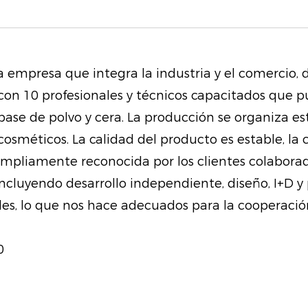
Suaviza las líneas fi
se enfoca en la piel 
alrededor de los la
a empresa que integra la industria y el comercio,
colágeno para ayudar
con 10 profesionales y técnicos capacitados que p
brillo juvenil.
 base de polvo y cera. La producción se organiza 
Mejora la belleza na
osméticos. La calidad del producto es estable, la
botánicas, esta masca
ampliamente reconocida por los clientes colaborad
también estimula la 
incluyendo desarrollo independiente, diseño, I+D
textura naturales de 
es, lo que nos hace adecuados para la cooperación
sabor a fresa mientr
experiencia dulce e 
0
Cuidado versátil de 
convierte en una bas