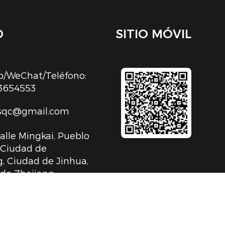
O
SITIO MÓVIL
/WeChat/Teléfono:
3654553
sqc@gmail.com
Calle Mingkai, Pueblo
, Ciudad de
, Ciudad de Jinhua,
 de Zhejiang,
 Popular China