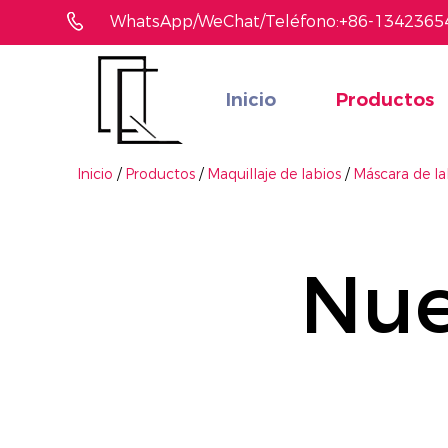
WhatsApp/WeChat/Teléfono:+86-1342365
Inicio
Productos
¿No ha encontrado el producto que le gusta?
Le ayudaremos a encontrar el adecuado rápidamente
Inicio
/
Productos
/
Maquillaje de labios
/
Máscara de l
Nue