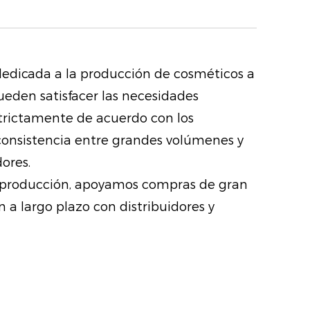
 Rico en ácido málico, suaviza
os mientras combate los radicales
una apariencia más suave.
 dedicada a la producción de cosméticos a
e: derivados de toda la planta de
ueden satisfacer las necesidades
ractos avanzados nutren y calman,
estrictamente de acuerdo con los
ación excepcional a los labios
 consistencia entre grandes volúmenes y
ores.
a de nutrientes, esta alga marina
 y producción, apoyamos compras de gran
forzar la barrera natural de
 asegurando una suavidad
 a largo plazo con distribuidores y
ente antioxidante protege contra
contribuyendo a unos labios más