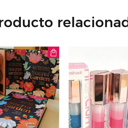
Fórmula no pegajosa:
mascarilla labial si
roducto relaciona
Esta fórmula ligera
la noche.
Respetuoso con la p
vegano y sin silicona
de piel más sensible
¡Mima tus labios con 
pegajosa Deepwater 
besables cada maña