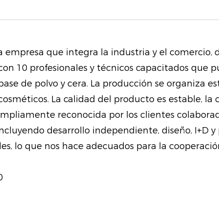
Extracto de Hibisco:
suavemente los labi
libres, promoviendo 
a empresa que integra la industria y el comercio,
Células madre de alo
con 10 profesionales y técnicos capacitados que p
aloe vera, estos ext
 base de polvo y cera. La producción se organiza 
brindando una hidrat
osméticos. La calidad del producto es estable, la
estresados.
ampliamente reconocida por los clientes colaborad
Musgo marino: replet
incluyendo desarrollo independiente, diseño, I+D
ayuda a hidratar y re
humedad de la piel,
es, lo que nos hace adecuados para la cooperación
duradera.
Vitamina E: Este pot
0
el daño ambiental, 
sanos.