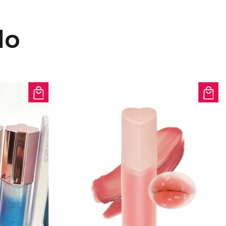
 disfrute de los beneficios de una
n la incómoda sensación pegajosa.
do
 garantiza comodidad durante toda
iel: probado por dermatólogos,
, es seguro incluso para los tipos
s.
la mascarilla labial hidratante no
para lograr unos labios suaves y
na!