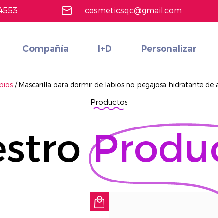
4553
cosmeticsqc@gmail.com
Compañía
I+D
Personalizar
Maquillaje de cara
Conjunto de cosméticos multifuncionales rentables personalizados
Más información
abios
/
Mascarilla para dormir de labios no pegajosa hidratante de
Productos
stro
Produ