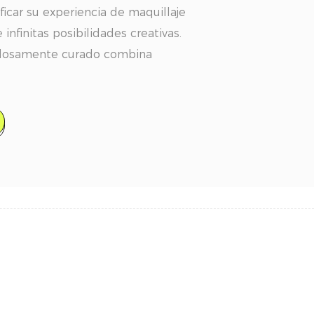
ficar su experiencia de maquillaje
infinitas posibilidades creativas.
adosamente curado combina
eza esenciales en un kit elegante
para uso diario, ocasiones
trará una colección versátil que
s, rubor, brillo de labios,
e cejas, todo formulado para una
sgaste de larga duración y color
 sea que esté creando un aspecto
 glamour completo, este conjunto
necesita en un caso compacto.
ticos multifuncionales es ideal