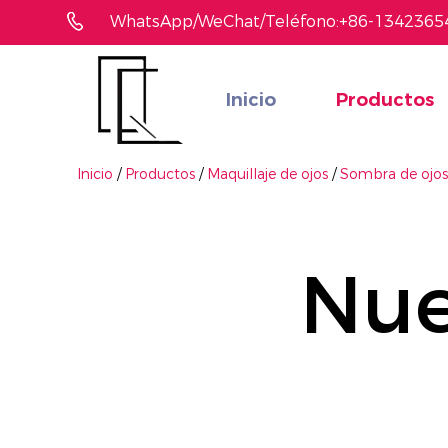
WhatsApp/WeChat/Teléfono:+86-1342365
Inicio
Productos
¿No ha encontrado el producto que le gusta?
Le ayudaremos a encontrar el adecuado rápidamente
Inicio
/
Productos
/
Maquillaje de ojos
/
Sombra de ojo
Nue