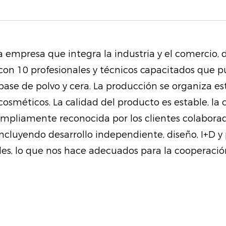
tanto para principia
diseño fácil de usar 
aseguran que cada p
a empresa que integra la industria y el comercio,
para mejorar sus cara
con 10 profesionales y técnicos capacitados que p
mezcla de tonos clás
 base de polvo y cera. La producción se organiza 
experimentar con nu
osméticos. La calidad del producto es estable, la
favoritos.
ampliamente reconocida por los clientes colaborad
Su diseño liviano y 
incluyendo desarrollo independiente, diseño, I+D
retoques sobre la ma
es, lo que nos hace adecuados para la cooperación
bolsos o equipaje. Ya
escapada de fin de 
conjunto asegura qu
verte lo mejor posibl