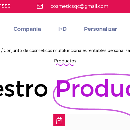
4553
cosmeticsqc@gmail.com
Compañía
I+D
Personalizar
Maquillaje de cara
Conjunto de cosméticos multifuncionales rentables personalizados
Más información
s
/
Conjunto de cosméticos multifuncionales rentables personaliz
Productos
stro
Produ