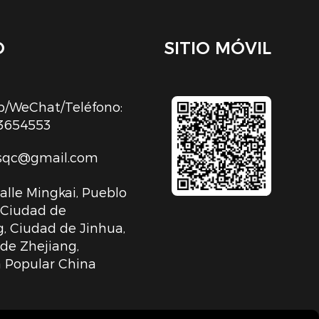
O
SITIO MÓVIL
/WeChat/Teléfono:
3654553
sqc@gmail.com
Calle Mingkai, Pueblo
, Ciudad de
, Ciudad de Jinhua,
 de Zhejiang,
 Popular China