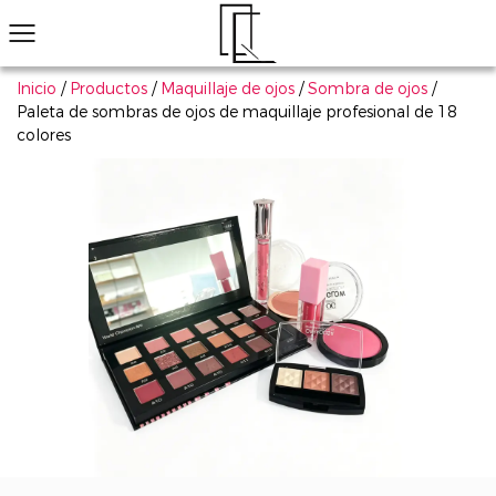
Inicio
/
Productos
/
Maquillaje de ojos
/
Sombra de ojos
/
Paleta de sombras de ojos de maquillaje profesional de 18
colores
¿No ha encontrado el producto que le gusta?
Le ayudaremos a encontrar el adecuado rápidamente
Maquillaje de ojos
Maquillaje de labios
Maquillaje de cara
Arte de uñas
Explorar todo
Productos populares
Sombra de ojos
Conjunto de cosmético
Má