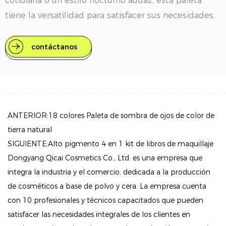
cotidiana o un estilo nocturno audaz, esta paleta
tiene la versatilidad para satisfacer sus necesidades.
1. Rango de color diverso: con 18 tonos diferentes,
contáctanos
puede crear fácilmente una variedad de looks de
maquillaje para los ojos, desde neutros sutiles hasta
colores de acento vibrantes.
2. Alta pigmentación: cada color está diseñado para
proporcionar una cobertura rica y duradera con una
ANTERIOR:18 colores Paleta de sombra de ojos de color de
aplicación mínima. La textura suave garantiza incluso
tierra natural
combinarse para un acabado impecable.
SIGUIENTE:Alto pigmento 4 en 1 kit de libros de maquillaje
3. Fórmula duradera: las propiedades impermeables
Dongyang Qicai Cosmetics Co., Ltd. es una empresa que
y duraderas de la sombra de ojos ayudan a mantener
integra la industria y el comercio, dedicada a la producción
de cosméticos a base de polvo y cera. La empresa cuenta
el maquillaje de los ojos durante todo el día sin
con 10 profesionales y técnicos capacitados que pueden
desvanecer ni mancharse.
satisfacer las necesidades integrales de los clientes en
4. Espejo conveniente: la paleta viene con un espejo