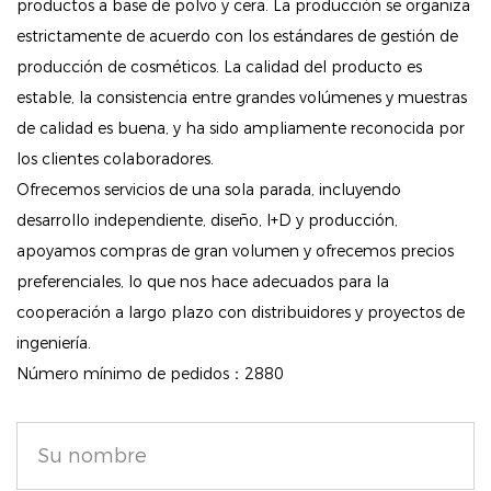
productos a base de polvo y cera. La producción se organiza
integrado, lo que hace que sea fácil aplicarse sobre
estrictamente de acuerdo con los estándares de gestión de
la marcha o para retoques detallados.
producción de cosméticos. La calidad del producto es
Ya sea para uso profesional o rutinas diarias de
estable, la consistencia entre grandes volúmenes y muestras
maquillaje, esta sombra de ojos de maquillaje
de calidad es buena, y ha sido ampliamente reconocida por
profesional de 18 colores Pallate ofrece calidad y
los clientes colaboradores.
conveniencia, por lo que es una adición
Ofrecemos servicios de una sola parada, incluyendo
desarrollo independiente, diseño, I+D y producción,
imprescindible a su colección de maquillaje.
apoyamos compras de gran volumen y ofrecemos precios
preferenciales, lo que nos hace adecuados para la
cooperación a largo plazo con distribuidores y proyectos de
ingeniería.
Número mínimo de pedidos：2880