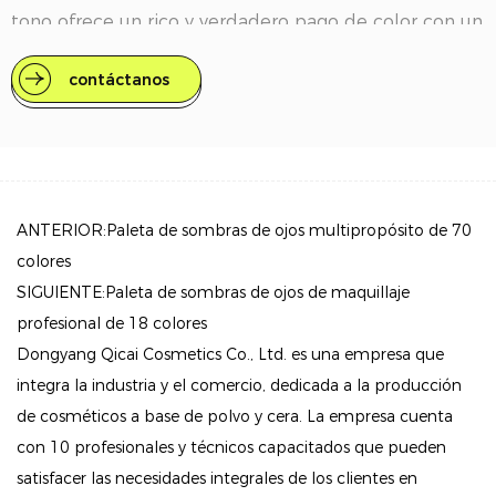
tono ofrece un rico y verdadero pago de color con un
solo deslizamiento. Para aquellos que prefieren un
contáctanos
acabado más intenso, los tonos se pueden colocar
en capas para un efecto más profundo y audaz.
2. Fórmula duradera: diseñada para permanecer en
su lugar durante todo el día, esta paleta asegura que
ANTERIOR:Paleta de sombras de ojos multipropósito de 70
su sombra de ojos permanezca vibrante sin manchar
colores
ni desvanecer, por lo que puede usarla con confianza
SIGUIENTE:Paleta de sombras de ojos de maquillaje
de la mañana a la noche.
profesional de 18 colores
3. Versátil para looks de día a noche: ya sea que
Dongyang Qicai Cosmetics Co., Ltd. es una empresa que
busque un aspecto natural diurno o un estilo
integra la industria y el comercio, dedicada a la producción
nocturno dramático, esta paleta proporciona todos
de cosméticos a base de polvo y cera. La empresa cuenta
los tonos que necesita para hacer una transición sin
con 10 profesionales y técnicos capacitados que pueden
problemas entre los dos.
satisfacer las necesidades integrales de los clientes en