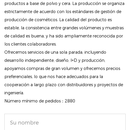
productos a base de polvo y cera. La producción se organiza
4. No comedogénico: formulado para evitar obstruir
estrictamente de acuerdo con los estándares de gestión de
los poros, lo que lo hace adecuado para la piel
producción de cosméticos. La calidad del producto es
sensible.
estable, la consistencia entre grandes volúmenes y muestras
5. Vegan y sin crueldad: este producto está libre de
de calidad es buena, y ha sido ampliamente reconocida por
ingredientes derivados de animales y no se ha
los clientes colaboradores.
Ofrecemos servicios de una sola parada, incluyendo
probado en animales, asegurando la belleza ética.
desarrollo independiente, diseño, I+D y producción,
Con su combinación de tonos neutros y tonos
apoyamos compras de gran volumen y ofrecemos precios
profundos y terrosos, la paleta de sombras de ojos
preferenciales, lo que nos hace adecuados para la
de 18 colores de tierra natural es una adición
cooperación a largo plazo con distribuidores y proyectos de
esencial a cualquier colección de maquillaje.
ingeniería.
Número mínimo de pedidos：2880