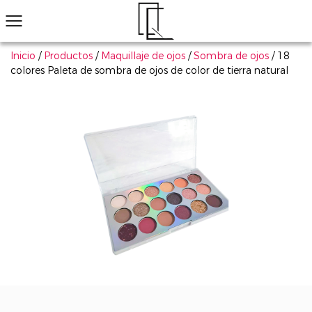
Inicio
/
Productos
/
Maquillaje de ojos
/
Sombra de ojos
/
18
colores Paleta de sombra de ojos de color de tierra natural
¿No ha encontrado el producto que le gusta?
Le ayudaremos a encontrar el adecuado rápidamente
Maquillaje de ojos
Maquillaje de labios
Maquillaje de cara
Arte de uñas
Explorar todo
Productos populares
Sombra de ojos
Conjunto de cosmético
Má