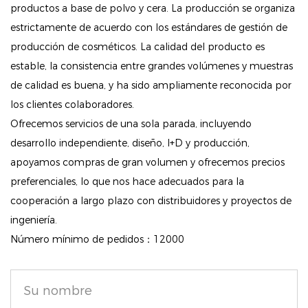
entusiastas del maquillaje. Puede resaltar y
productos a base de polvo y cera. La producción se organiza
contornear sin esfuerzo según sus rasgos faciales,
estrictamente de acuerdo con los estándares de gestión de
realzando su belleza natural sin parecer exagerado.
producción de cosméticos. La calidad del producto es
estable, la consistencia entre grandes volúmenes y muestras
Duradera y resistente al agua: formulada para brindar
de calidad es buena, y ha sido ampliamente reconocida por
durabilidad, esta paleta de correctores resiste la
los clientes colaboradores.
decoloración y las manchas, lo que garantiza que su
Ofrecemos servicios de una sola parada, incluyendo
maquillaje permanezca intacto durante todo el día.
desarrollo independiente, diseño, I+D y producción,
Ya sea que enfrente calor o humedad, esta paleta
apoyamos compras de gran volumen y ofrecemos precios
brinda un acabado confiable.
preferenciales, lo que nos hace adecuados para la
Ingredientes respetuosos con la piel: Enriquecida con
cooperación a largo plazo con distribuidores y proyectos de
ingeniería.
humectantes especiales, esta paleta nutre y protege
Número mínimo de pedidos：12000
la piel. Minimiza la apariencia de los poros sin
provocar brotes, lo que lo hace adecuado incluso
para los tipos de piel más sensibles.