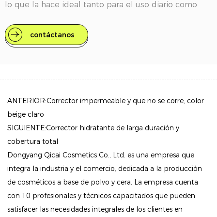
lo que la hace ideal tanto para el uso diario como
para eventos especiales.
contáctanos
Características clave
Corrección de color efectiva: esta paleta está
diseñada específicamente para neutralizar las
imperfecciones de la piel. El tono verde contrarresta
eficazmente las rojeces, mientras que los tonos
ANTERIOR:Corrector impermeable y que no se corre, color
naranja y rosa son perfectos para aclarar las ojeras y
beige claro
las venas. El tono violáceo ayuda a ocultar los
SIGUIENTE:Corrector hidratante de larga duración y
moretones, asegurando que tu piel luzca uniforme y
cobertura total
radiante.
Dongyang Qicai Cosmetics Co., Ltd. es una empresa que
integra la industria y el comercio, dedicada a la producción
Fórmula cremosa para contorno: la textura a base de
de cosméticos a base de polvo y cera. La empresa cuenta
crema permite una fácil mezcla y control, lo que la
con 10 profesionales y técnicos capacitados que pueden
hace adecuada tanto para principiantes como para
satisfacer las necesidades integrales de los clientes en