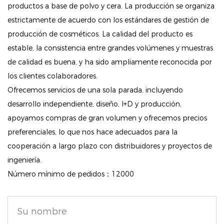
Tonos versátiles: disponible en una variedad de
productos a base de polvo y cera. La producción se organiza
estrictamente de acuerdo con los estándares de gestión de
tonos, incluido Light Beige, este corrector le permite
producción de cosméticos. La calidad del producto es
personalizar su aplicación para diferentes áreas de su
estable, la consistencia entre grandes volúmenes y muestras
rostro. Ya sea que necesites cubrir imperfecciones,
de calidad es buena, y ha sido ampliamente reconocida por
ojeras o enrojecimientos, puedes seleccionar el tono
los clientes colaboradores.
perfecto que combine con tu tipo y color de piel.
Ofrecemos servicios de una sola parada, incluyendo
Cobertura impecable: la fórmula de alta calidad
desarrollo independiente, diseño, I+D y producción,
proporciona una cobertura excelente, ocultando
apoyamos compras de gran volumen y ofrecemos precios
eficazmente las imperfecciones y realzando su
preferenciales, lo que nos hace adecuados para la
belleza natural. Disfrute de una tez radiante que
cooperación a largo plazo con distribuidores y proyectos de
ingeniería.
luce suave y pulida durante horas.
Número mínimo de pedidos：12000
Incorpora el corrector beige claro resistente al agua y
sin manchas en tu régimen de belleza para obtener
una solución confiable y efectiva para lograr una