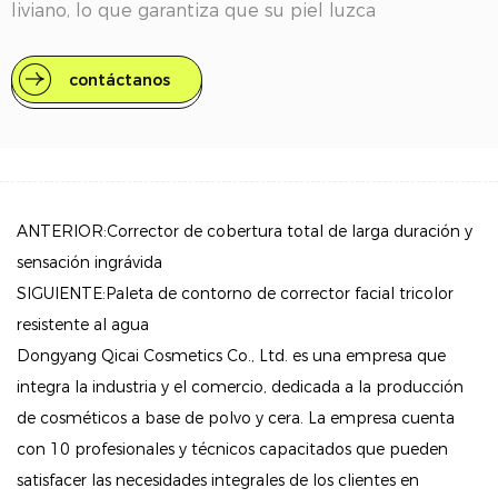
liviano, lo que garantiza que su piel luzca
naturalmente hermosa sin sentirse pesada ni
apelmazada.
contáctanos
Características clave
Aplicación perfecta: el corrector se adhiere
perfectamente a la piel, minimizando la aparición de
arrugas y líneas finas. Su textura suave se desliza sin
ANTERIOR:Corrector de cobertura total de larga duración y
esfuerzo, lo que permite una fácil mezcla y un
sensación ingrávida
acabado uniforme.
SIGUIENTE:Paleta de contorno de corrector facial tricolor
resistente al agua
Fórmula de larga duración: con sus propiedades
Dongyang Qicai Cosmetics Co., Ltd. es una empresa que
impermeables y a prueba de manchas, este corrector
integra la industria y el comercio, dedicada a la producción
garantiza que su maquillaje permanezca intacto
de cosméticos a base de polvo y cera. La empresa cuenta
durante todo el día, resistiendo el sudor y la
con 10 profesionales y técnicos capacitados que pueden
humedad para una apariencia impecable y constante.
satisfacer las necesidades integrales de los clientes en