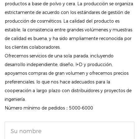
productos a base de polvo y cera. La producción se organiza
Aplicación fácil de usar: simplemente use la esponja
estrictamente de acuerdo con los estándares de gestión de
premium Rubycell incluida para recoger una
producción de cosméticos. La calidad del producto es
pequeña cantidad de producto. La textura suave de
estable, la consistencia entre grandes volúmenes y muestras
la esponja permite difuminarla fácilmente y ayuda a
de calidad es buena, y ha sido ampliamente reconocida por
retener la humedad para un acabado radiante.
los clientes colaboradores.
Ofrecemos servicios de una sola parada, incluyendo
Recarga conveniente: cada paquete incluye una
desarrollo independiente, diseño, I+D y producción,
recarga, lo que garantiza que pueda mantener su
apoyamos compras de gran volumen y ofrecemos precios
brillo sin recompras frecuentes, lo que lo convierte
preferenciales, lo que nos hace adecuados para la
en una opción económica para el uso diario.
cooperación a largo plazo con distribuidores y proyectos de
ingeniería.
Cómo utilizar:
Número mínimo de pedidos：5000-6000
Para obtener mejores resultados, aplique
suavemente la esponja sobre la piel después de
aplicar una pequeña cantidad de base. Esta técnica
no solo proporciona una cobertura uniforme sino que