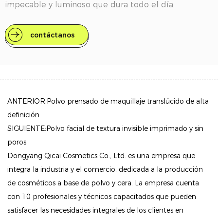
impecable y luminoso que dura todo el día.
Características clave:
contáctanos
Cobertura fina y suave: la base ofrece una aplicación
perfecta, lo que permite una capa ligera que unifica
eficazmente el tono de la piel sin sentirse pesada. Es
perfecto para quienes buscan un look natural.
ANTERIOR:Polvo prensado de maquillaje translúcido de alta
Humedad duradera: Enriquecido con ingredientes
definición
hidratantes, este cojín garantiza que tu piel
SIGUIENTE:Polvo facial de textura invisible imprimado y sin
permanezca hidratada durante todo el día,
poros
previniendo la sequedad y la opacidad.
Dongyang Qicai Cosmetics Co., Ltd. es una empresa que
integra la industria y el comercio, dedicada a la producción
Efecto iluminador: la fórmula mejora la luminosidad
de cosméticos a base de polvo y cera. La empresa cuenta
de la piel, brindando una tez fresca y luminosa. Está
con 10 profesionales y técnicos capacitados que pueden
diseñado para mantener su vitalidad sin oscurecerse
satisfacer las necesidades integrales de los clientes en
con el tiempo.