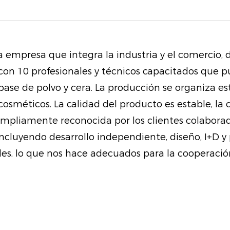
todo el día.
Fácil eliminación: a
quitarlo es simple y
a empresa que integra la industria y el comercio,
enjuaga sin esfuerzo 
con 10 profesionales y técnicos capacitados que p
ni necesidad de des
 base de polvo y cera. La producción se organiza 
osméticos. La calidad del producto es estable, la
Volumen y rizos dur
ampliamente reconocida por los clientes colaborad
voluminizadas con u
incluyendo desarrollo independiente, diseño, I+D
tiempo. La fórmula 
es, lo que nos hace adecuados para la cooperación
y la formación de g
pestañas luzcan llen
retoques.