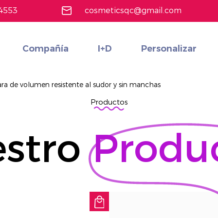
4553
cosmeticsqc@gmail.com
Compañía
I+D
Personalizar
Maquillaje de cara
Conjunto de cosméticos multifuncionales rentables personalizados
Más información
ra de volumen resistente al sudor y sin manchas
Productos
stro
Produ