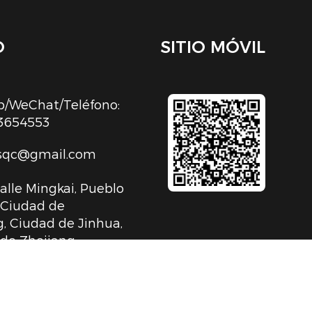
O
SITIO MÓVIL
/WeChat/Teléfono:
3654553
sqc@gmail.com
Calle Mingkai, Pueblo
, Ciudad de
, Ciudad de Jinhua,
 de Zhejiang,
 Popular China