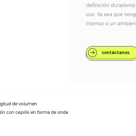
definición duraderos
uso. Ya sea que teng
intenso o un ambien
formulada para perm
pestañas exuberante
hasta la noche.
contáctanos
Fórmula a prueba de
antiestéticas. Esta 
transferencia y mant
definidas durante to
gitud de volumen
Resistente al sudor y
ón con cepillo en forma de onda
sudor y los aceites 
mantiene intacta en
perfecta para estilo