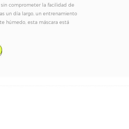
 sin comprometer la facilidad de
as un día largo, un entrenamiento
te húmedo, esta máscara está
anecer en su lugar y brindarte
s y atrevidas desde la mañana
 manchas: Di adiós a las manchas
máscara de pestañas resiste la
iene las pestañas frescas y
do el día.
 al sebo: diseñada para resistir el
naturales, esta máscara se
 condiciones de alta humedad,
s de vida activos y uso durante