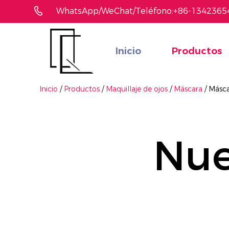
WhatsApp/WeChat/Teléfono:+86-1342365
Inicio
Productos
¿No ha encontrado el producto que le gusta?
Le ayudaremos a encontrar el adecuado rápidamente
Inicio
/
Productos
/
Maquillaje de ojos
/
Máscara
/
Másca
Nue