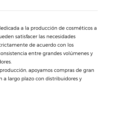
 pesar de su poder de permanencia,
 suave para las pestañas. Se
 dedicada a la producción de cosméticos a
con agua tibia, sin dejar residuos
ueden satisfacer las necesidades
maquillantes fuertes.
estrictamente de acuerdo con los
 consistencia entre grandes volúmenes y
aderos: experimente pestañas
ores.
n rizo que se mantiene con el
 y producción, apoyamos compras de gran
avanzada previene la descamación
 a largo plazo con distribuidores y
rumos, asegurando que tus
as y levantadas sin necesidad de