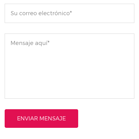
Perfección debajo de los ojos: para obtener un área
debajo de los ojos iluminada y retocada con
aerógrafo, úselo para fijar el corrector, asegurando un
acabado suave y sin arrugas.
Aplicación versátil: Ideal para todo tipo de piel y se
puede aplicar en capas sobre otros productos para
lograr un acabado suave y refinado durante todo el
día.