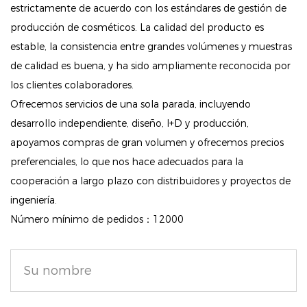
estrictamente de acuerdo con los estándares de gestión de
proteger contra los factores estresantes ambientales
producción de cosméticos. La calidad del producto es
mientras calma y acondiciona la piel.
estable, la consistencia entre grandes volúmenes y muestras
Acabado mate de larga duración: Proporciona un
de calidad es buena, y ha sido ampliamente reconocida por
aspecto mate sin brillo que dura, perfecto para usar
los clientes colaboradores.
durante todo el día sin sentirse pesado ni
Ofrecemos servicios de una sola parada, incluyendo
apelmazado.
desarrollo independiente, diseño, I+D y producción,
Sin talco y respetuosa con la piel: sin talco, esta
apoyamos compras de gran volumen y ofrecemos precios
fórmula es suave para todo tipo de piel, reduce el
preferenciales, lo que nos hace adecuados para la
riesgo de irritación y ofrece un acabado impecable.
cooperación a largo plazo con distribuidores y proyectos de
ingeniería.
Cómo utilizar
Número mínimo de pedidos：12000
Para uso diario: aplica una pequeña cantidad de
polvo sobre tu piel con tu brocha de maquillaje
favorita. Aplícalo después de la base o sobre la piel
desnuda para difuminar los poros y fijar tu apariencia.