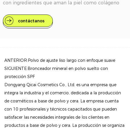
con ingredientes que aman la piel como colágeno
hidrolizado, seda real, ácido hialurónico, péptidos y
vitamina E, este polvo no solo perfecciona sino que
contáctanos
también nutre, dejando tu piel con un aspecto fresco
y refinado durante todo el día.
Beneficios clave
Fórmula que minimiza los poros: con una infusión de
ANTERIOR:Polvo de ajuste liso largo con enfoque suave
colágeno hidrolizado y seda real, este polvo ayuda a
SIGUIENTE:Bronceador mineral en polvo suelto con
que los poros sean prácticamente invisibles y al
protección SPF
mismo tiempo promueve una tez más suave.
Dongyang Qicai Cosmetics Co., Ltd. es una empresa que
Ingredientes antienvejecimiento: el ácido hialurónico
integra la industria y el comercio, dedicada a la producción
de cosméticos a base de polvo y cera. La empresa cuenta
y los péptidos actúan para retener la humedad y
con 10 profesionales y técnicos capacitados que pueden
apoyar la elasticidad de la piel, contribuyendo a una
satisfacer las necesidades integrales de los clientes en
apariencia juvenil y tersa.
productos a base de polvo y cera. La producción se organiza
Antioxidantes nutritivos: la vitamina E ayuda a