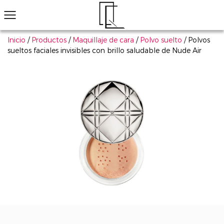
Inicio
/
Productos
/
Maquillaje de cara
/
Polvo suelto
/
Polvos
sueltos faciales invisibles con brillo saludable de Nude Air
¿No ha encontrado el producto que le gusta?
Le ayudaremos a encontrar el adecuado rápidamente
Maquillaje de ojos
Maquillaje de labios
Maquillaje de cara
Arte de uñas
Explorar todo
Productos populares
Sombra de ojos
Conjunto de cosmético
Má