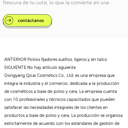
frescura de tu cutis, lo que la convierte en una
opción perfecta para el uso diario o para ocasiones
especiales.
contáctanos
Características clave
Fórmula ligera como una pluma: los polvos sueltos
Nude Air se sienten livianos en la piel, lo que
garantiza comodidad durante todo el día sin la
ANTERIOR:Polvos fijadores sueltos, ligeros y sin talco
pesadez de los polvos tradicionales. Se mezcla
SIGUIENTE:No hay artículo siguiente
perfectamente, permitiendo una apariencia natural
Dongyang Qicai Cosmetics Co., Ltd. es una empresa que
que se siente como una segunda piel.
integra la industria y el comercio, dedicada a la producción
de cosméticos a base de polvo y cera. La empresa cuenta
Acabado invisible: Enriquecido con pigmentos
con 10 profesionales y técnicos capacitados que pueden
transparentes, este polvo se adapta a su tono de piel
satisfacer las necesidades integrales de los clientes en
único, brindando una cobertura sutil y uniforme que
productos a base de polvo y cera. La producción se organiza
realza su belleza natural sin enmascararla.
estrictamente de acuerdo con los estándares de gestión de