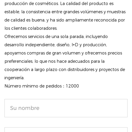
Protección contra la contaminación: este innovador
producción de cosméticos. La calidad del producto es
estable, la consistencia entre grandes volúmenes y muestras
polvo actúa como un escudo contra los
de calidad es buena, y ha sido ampliamente reconocida por
contaminantes ambientales, ayudando a limitar la
los clientes colaboradores.
absorción de partículas nocivas. Permite que su piel
Ofrecemos servicios de una sola parada, incluyendo
respire mientras mantiene sus funciones naturales,
desarrollo independiente, diseño, I+D y producción,
promoviendo la salud general de la piel.
apoyamos compras de gran volumen y ofrecemos precios
Ingredientes nutritivos: Con una infusión de extracto
preferenciales, lo que nos hace adecuados para la
de naranja dulce, vitaminas y minerales, la fórmula no
cooperación a largo plazo con distribuidores y proyectos de
solo mejora el cutis sino que también nutre y tonifica
ingeniería.
la piel, dejándola con un aspecto revitalizado y
Número mínimo de pedidos：12000
vibrante.
Resplandor natural: El polvo Nude Air Healthy Glow
proporciona un velo perfecto que realza la
luminosidad, dándole a tu piel un acabado radiante y