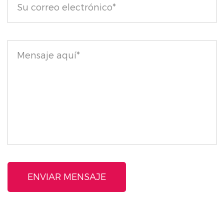
mate que luce naturalmente hermoso.
Mejore su rutina de maquillaje con los polvos sueltos
faciales invisibles Healthy Glow de Nude Air. Su
combinación única de textura liviana, ingredientes
amigables con la piel y propiedades para combatir la
contaminación lo convierten en una adición esencial
a cualquier arsenal de belleza, asegurando que su
piel se vea y se sienta mejor durante todo el día.