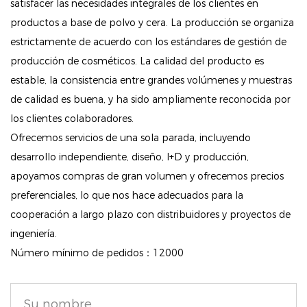
satisfacer las necesidades integrales de los clientes en
Elija entre una variedad de colores brillantes y
productos a base de polvo y cera. La producción se organiza
cautivadores que realzan sus labios con un acabado
estrictamente de acuerdo con los estándares de gestión de
brillante de apariencia húmeda. Cada tono está
producción de cosméticos. La calidad del producto es
diseñado para brindar un efecto rico y luminoso que
estable, la consistencia entre grandes volúmenes y muestras
complementa cualquier look.
de calidad es buena, y ha sido ampliamente reconocida por
los clientes colaboradores.
3. Fórmula avanzada:
Ofrecemos servicios de una sola parada, incluyendo
La textura de última generación de esta barra de
desarrollo independiente, diseño, I+D y producción,
labios garantiza un efecto radiante que se siente
apoyamos compras de gran volumen y ofrecemos precios
increíblemente suave y confortable en tus labios. La
preferenciales, lo que nos hace adecuados para la
fórmula se desliza suavemente y brinda un color
cooperación a largo plazo con distribuidores y proyectos de
uniforme y duradero.
ingeniería.
Número mínimo de pedidos：12000
4. Probado dermatológicamente:
Probado dermatológicamente para garantizar la
seguridad y la idoneidad para todo tipo de piel, este