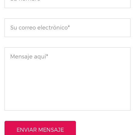
lápiz labial es un complemento perfecto para tu
rutina de belleza, ya que ofrece cuidado y color.
Deleite sus labios con el lápiz labial brillante con
acabado de aspecto húmedo a todo color y disfrute
de una combinación perfecta de hidratación intensa,
color brillante y comodidad lujosa.