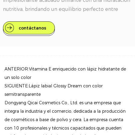
impresionante acabado brillante con una hidratación
nutritiva, brindando un equilibrio perfecto entre
belleza y cuidado. Diseñado para el individuo
moderno, mejora el juego de tus labios con una
contáctanos
amplia gama de colores vivos mientras mantiene tus
labios con una sensación deliciosa e hidratada
durante todo el día.
Características clave
ANTERIOR:Vitamina E enriquecido con lápiz hidratante de
1. Hidratación excepcional:
un solo color
Con una infusión de una mezcla única de aloe,
SIGUIENTE:Lápiz labial Glossy Dream con color
papaya y aceites naturales, este lápiz labial ofrece
semitransparente
una hidratación inmediata que dura hasta 8 horas. El
Dongyang Qicai Cosmetics Co., Ltd. es una empresa que
integra la industria y el comercio, dedicada a la producción
uso continuo durante 28 días puede aumentar la
de cosméticos a base de polvo y cera. La empresa cuenta
hidratación de los labios hasta en un 7%.
con 10 profesionales y técnicos capacitados que pueden
2. Paleta de colores vibrantes: