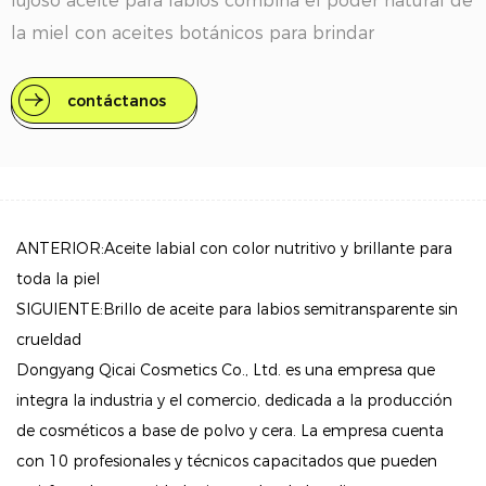
lujoso aceite para labios combina el poder natural de
la miel con aceites botánicos para brindar
humectación duradera y un brillo irresistible.
contáctanos
Beneficios clave:
Hidratación intensa: con una infusión de miel y una
mezcla única de aceites provenientes de jardines de
abejas, este aceite para labios brinda una poderosa
ANTERIOR:Aceite labial con color nutritivo y brillante para
ráfaga de humedad para mantener tus labios suaves
toda la piel
e hidratados durante todo el día.
SIGUIENTE:Brillo de aceite para labios semitransparente sin
Retiene la humedad: la fórmula crea una barrera
crueldad
protectora que retiene la hidratación esencial y
Dongyang Qicai Cosmetics Co., Ltd. es una empresa que
previene la sequedad incluso en condiciones
integra la industria y el comercio, dedicada a la producción
climáticas difíciles.
de cosméticos a base de polvo y cera. La empresa cuenta
con 10 profesionales y técnicos capacitados que pueden
Acabado de alto brillo: logra un brillo luminoso y