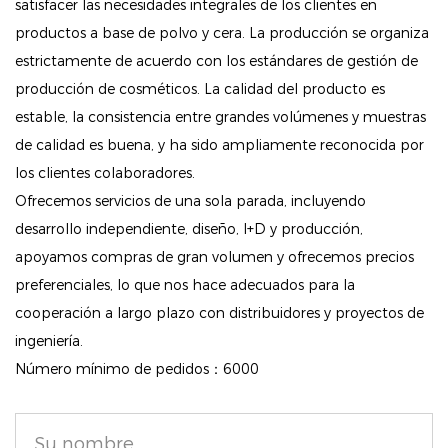
satisfacer las necesidades integrales de los clientes en
saludable con una textura no pegajosa que realza la
productos a base de polvo y cera. La producción se organiza
belleza natural de tus labios sin dejar residuos.
estrictamente de acuerdo con los estándares de gestión de
Tamaño apto para viajes: Tamaño conveniente para
producción de cosméticos. La calidad del producto es
caber en cualquier bolso o bolsillo, lo que lo
estable, la consistencia entre grandes volúmenes y muestras
convierte en el compañero perfecto para retoques
de calidad es buena, y ha sido ampliamente reconocida por
dondequiera que vaya.
los clientes colaboradores.
Ofrecemos servicios de una sola parada, incluyendo
Ingredientes naturales: elaborado con aceites de
desarrollo independiente, diseño, I+D y producción,
abejas cuidadosamente seleccionados que nutren y
apoyamos compras de gran volumen y ofrecemos precios
cuidan los labios, proporcionando un acabado
preferenciales, lo que nos hace adecuados para la
naturalmente suave y flexible.
cooperación a largo plazo con distribuidores y proyectos de
ingeniería.
Deleite sus labios con comodidad y brillo duraderos
Número mínimo de pedidos：6000
con este aceite labial ultrahidratante diseñado para
una fácil aplicación y una hidratación superior.