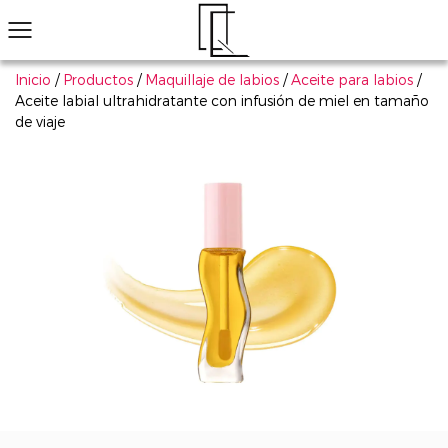
Inicio
/
Productos
/
Maquillaje de labios
/
Aceite para labios
/
Aceite labial ultrahidratante con infusión de miel en tamaño
de viaje
¿No ha encontrado el producto que le gusta?
Le ayudaremos a encontrar el adecuado rápidamente
Maquillaje de ojos
Maquillaje de labios
Maquillaje de cara
Arte de uñas
Explorar todo
Productos populares
Sombra de ojos
Conjunto de cosmético
Má