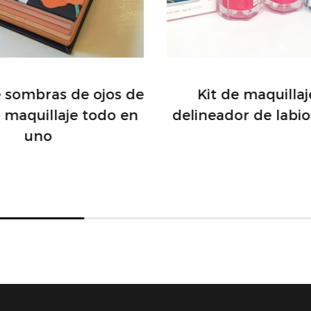
labios secos y descu
irresistiblemente su
e sombras de ojos de
Kit de maquilla
e maquillaje todo en
delineador de labio
uno