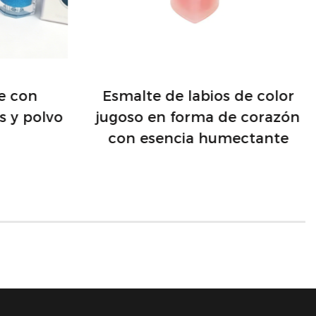
bre el secreto para unos labios
aves, hidratados y hermosos.
je con
Esmalte de labios de color
s y polvo
jugoso en forma de corazón
con esencia humectante