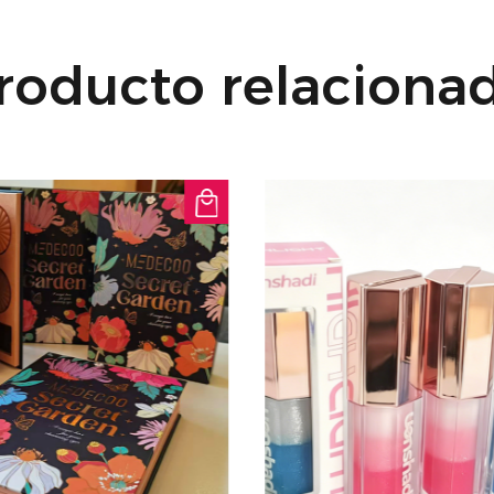
Acabado brillante: l
brillantes con nuestr
roducto relaciona
sin esfuerzo, propor
con una hidratación 
complemento perfect
un tratamiento indep
Ligero y no pegajoso
comodidad, nuestro a
textura no pegajosa q
El delicioso aroma s
que el cuidado de lo
una tarea ardua.
Mejore su rutina de 
Aceite sérum natural