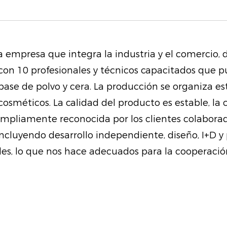
profundamente los l
flexibles.
Protección diaria: Di
a empresa que integra la industria y el comercio,
labios agrietados. E
con 10 profesionales y técnicos capacitados que p
protectora que reti
 base de polvo y cera. La producción se organiza 
labios de los elemen
osméticos. La calidad del producto es estable, la
asegurando que per
ampliamente reconocida por los clientes colaborad
todo el día.
incluyendo desarrollo independiente, diseño, I+D
es, lo que nos hace adecuados para la cooperación
Cuidado de doble acc
adicional de aclarar 
Nuestra innovadora 
gradualmente el ton
sonrisa naturalmente