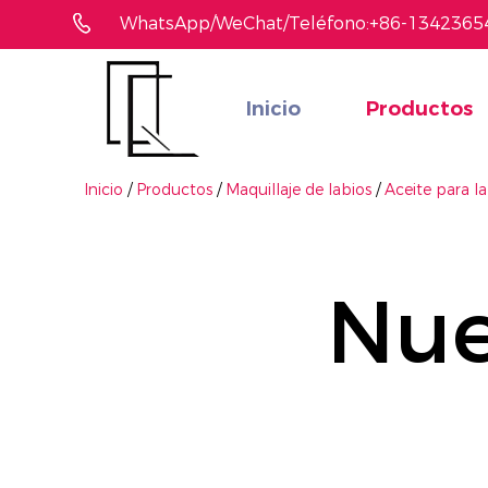
WhatsApp/WeChat/Teléfono:+86-1342365
Inicio
Productos
¿No ha encontrado el producto que le gusta?
Le ayudaremos a encontrar el adecuado rápidamente
Inicio
/
Productos
/
Maquillaje de labios
/
Aceite para la
Nue