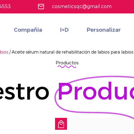
4553
cosmeticsqc@gmail.com
Compañía
I+D
Personalizar
Maquillaje de cara
Conjunto de cosméticos multifuncionales rentables personalizados
Más información
bios
/
Aceite sérum natural de rehabilitación de labios para labios
Productos
stro
Produ