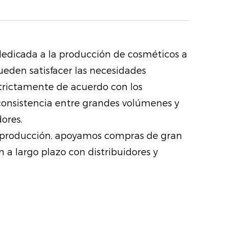
abios secos, dejándolos suaves y
le adiós a las molestias de los
 dedicada a la producción de cosméticos a
ste aceite sérum crea una barrera
ueden satisfacer las necesidades
ene la humedad y protege los
estrictamente de acuerdo con los
tos ambientales agresivos,
 consistencia entre grandes volúmenes y
manezcan hidratados durante
ores.
 y producción, apoyamos compras de gran
 a largo plazo con distribuidores y
ión: disfrute del beneficio
los labios mientras los hidrata.
fórmula ayuda a iluminar
o de tus labios, brindándote una
 radiante con cada aplicación.