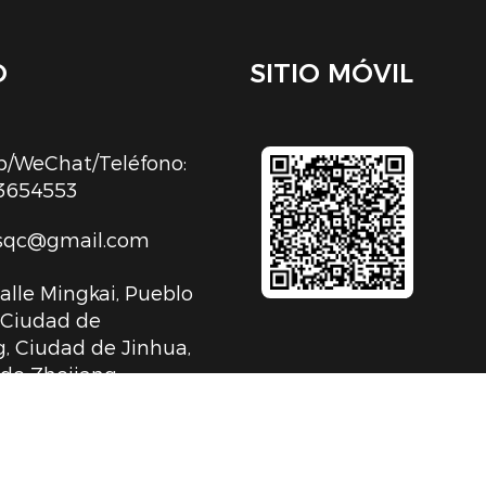
O
SITIO MÓVIL
/WeChat/Teléfono:
3654553
sqc@gmail.com
Calle Mingkai, Pueblo
, Ciudad de
, Ciudad de Jinhua,
 de Zhejiang,
 Popular China