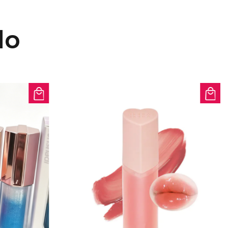
ogra unos labios deslumbrantes y
o aceite de suero labial. Se desliza
do
cionando un brillo intenso junto
profunda, lo que lo convierte en el
o para tu rutina de maquillaje o
endiente para tus labios.
: Diseñado para brindar
ceite labial liviano ofrece una
ue se siente lujosa en los labios.
e suma a la experiencia, haciendo
s labios sea un placer en lugar de
cuidado de labios con nuestro
 de rehabilitación de labios para