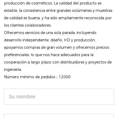
Beneficios para el cuidado de la piel: Más que una
producción de cosméticos. La calidad del producto es
estable, la consistencia entre grandes volúmenes y muestras
simple base, este producto combina los beneficios
de calidad es buena, y ha sido ampliamente reconocida por
de un humectante y un maquillaje, lo que ayuda a
los clientes colaboradores.
suavizar las líneas finas y mejorar la textura de la piel
Ofrecemos servicios de una sola parada, incluyendo
con el tiempo.
desarrollo independiente, diseño, I+D y producción,
Ideal para varios tipos de piel: particularmente
apoyamos compras de gran volumen y ofrecemos precios
beneficiosa para personas con piel seca, tez desigual
preferenciales, lo que nos hace adecuados para la
o líneas finas visibles, esta base está diseñada para
cooperación a largo plazo con distribuidores y proyectos de
realzar la belleza natural de su piel al tiempo que
ingeniería.
proporciona la humedad esencial.
Número mínimo de pedidos：12000
Aplicación fácil de usar: Fácil de aplicar con los dedos
o con una brocha de base, simplemente mezcle el
producto sobre la piel limpia para obtener un
acabado luminoso. Puede crear la cobertura que se