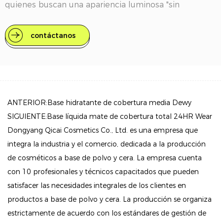
quienes buscan una apariencia luminosa "sin
maquillaje" que se sienta refrescante y liviana en la
piel.
contáctanos
Características clave
Fórmula hidratante: con una infusión de ácido
hialurónico, esta base ayuda a retener la humedad,
asegurando que su piel permanezca hidratada
ANTERIOR:Base hidratante de cobertura media Dewy
durante todo el día. Dile adiós a la sequedad y
SIGUIENTE:Base líquida mate de cobertura total 24HR Wear
saluda a un cutis radiante.
Dongyang Qicai Cosmetics Co., Ltd. es una empresa que
integra la industria y el comercio, dedicada a la producción
Cobertura ligera: Ofreciendo una cobertura entre
de cosméticos a base de polvo y cera. La empresa cuenta
transparente y moderada, esta base unifica sin
con 10 profesionales y técnicos capacitados que pueden
esfuerzo el tono de la piel sin sentirla pesada. Su
satisfacer las necesidades integrales de los clientes en
textura transpirable permite que tu piel brille,
productos a base de polvo y cera. La producción se organiza
perfecta para un brillo natural.
estrictamente de acuerdo con los estándares de gestión de