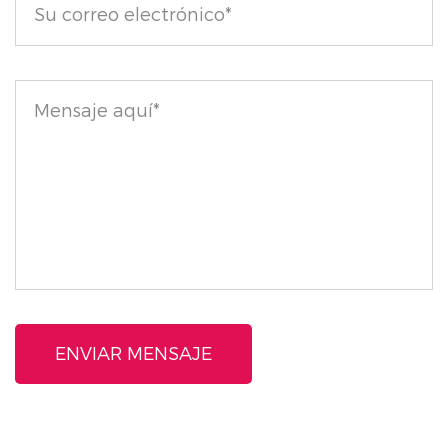
adapte a sus necesidades, garantizando una
apariencia impecable y natural.
Experimente la fusión perfecta de maquillaje y
cuidado de la piel con la base hidratante ligera
Natural Glow Finish, donde la belleza se une a la
hidratación para una apariencia radiante sin esfuerzo.