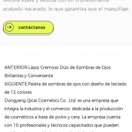
textura suave y sedosa con un impresionante
acabado nacarado, lo que garantiza que el maquillaje
de ojos se mantenga vibrante y fresco durante todo
el día.
contáctanos
Características clave
Fórmula de larga duración: disfruta de hasta 12 horas
de maquillaje de ojos brillante que mantiene su
luminosidad y te mantiene con un aspecto fabuloso
ANTERIOR:Lápiz Cremoso Dúo de Sombras de Ojos
desde la mañana hasta la noche.
Brillantes y Conveniente
SIGUIENTE:Paleta de sombras de ojos con diseño de teclado
Tecnología que no se corre: nuestra fórmula única
de 12 colores
garantiza que la sombra de ojos permanezca en su
Dongyang Qicai Cosmetics Co., Ltd. es una empresa que
lugar, resistiendo la decoloración y las manchas
integra la industria y el comercio, dedicada a la producción
incluso durante actividades intensas como nadar o
de cosméticos a base de polvo y cera. La empresa cuenta
sudar.
con 10 profesionales y técnicos capacitados que pueden