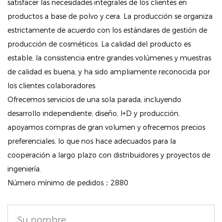
Práctico formato en barra: el diseño en barra fácil de
satisfacer las necesidades integrales de los clientes en
usar permite una aplicación y mezcla rápidas,
productos a base de polvo y cera. La producción se organiza
estrictamente de acuerdo con los estándares de gestión de
perfecto para retoques sobre la marcha o para crear
producción de cosméticos. La calidad del producto es
una apariencia pulida en minutos.
estable, la consistencia entre grandes volúmenes y muestras
Pigmentos que reflejan la luz: con una infusión de
de calidad es buena, y ha sido ampliamente reconocida por
pigmentos especialmente formulados, esta sombra
los clientes colaboradores.
de ojos en barra realza tu belleza natural, brindando
Ofrecemos servicios de una sola parada, incluyendo
un efecto brillante y luminoso que ilumina tus ojos.
desarrollo independiente, diseño, I+D y producción,
apoyamos compras de gran volumen y ofrecemos precios
Uso versátil: este tono versátil se puede usar no solo
preferenciales, lo que nos hace adecuados para la
como sombra de ojos sino también como iluminador
cooperación a largo plazo con distribuidores y proyectos de
para el hueso de la ceja o las esquinas internas de
ingeniería.
los ojos, agregando un toque de brillo y dimensión a
Número mínimo de pedidos：2880
cualquier look de maquillaje.
Transforma tu rutina de maquillaje con nuestra Lápiz