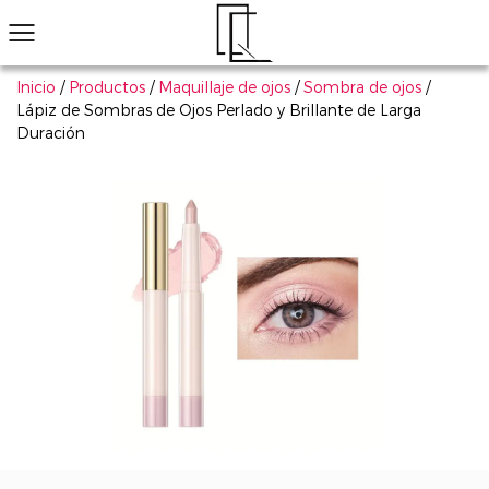
Inicio
/
Productos
/
Maquillaje de ojos
/
Sombra de ojos
/
Lápiz de Sombras de Ojos Perlado y Brillante de Larga
Duración
¿No ha encontrado el producto que le gusta?
Le ayudaremos a encontrar el adecuado rápidamente
Maquillaje de ojos
Maquillaje de labios
Maquillaje de cara
Arte de uñas
Explorar todo
Productos populares
Sombra de ojos
Conjunto de cosmético
Má