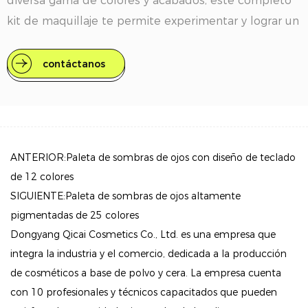
diversa gama de colores y acabados, este completo
kit de maquillaje te permite experimentar y lograr un
look impecable para cualquier ocasión. Ya sea que
busques un look sutil durante el día o un look
contáctanos
atrevido para la noche, este conjunto tiene todo lo
que necesitas para expresarte.
Características clave
Gama de colores diversa: Con 39 colores vibrantes de
ANTERIOR:Paleta de sombras de ojos con diseño de teclado
sombras de ojos en el primer cajón, esta paleta
de 12 colores
incluye una variedad de acabados mate nacarados,
SIGUIENTE:Paleta de sombras de ojos altamente
reflejos brillantes y ricos tonos mate aterciopelados.
pigmentadas de 25 colores
El segundo cajón ofrece 4 tonos de sombras de ojos
Dongyang Qicai Cosmetics Co., Ltd. es una empresa que
integra la industria y el comercio, dedicada a la producción
complementarios adicionales para mayor
de cosméticos a base de polvo y cera. La empresa cuenta
versatilidad.
con 10 profesionales y técnicos capacitados que pueden
Esenciales de maquillaje completos: el juego incluye