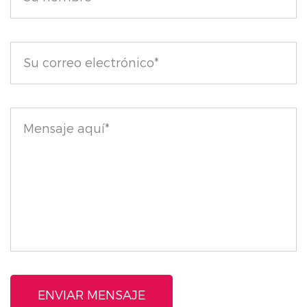
divertido de brillo. Las opciones son ilimitadas, lo que
le permite crear looks únicos que reflejen su estilo
personal.
Diseño apto para viajes: el diseño de doble cajón no
solo mantiene su maquillaje organizado sino que
también hace que sea fácil de llevar mientras viaja.
Perfecto para retoques o crear looks estés donde
estés.
Este juego de cosméticos y sombras de ojos de 43
colores es perfecto tanto para principiantes como
para entusiastas del maquillaje y ofrece todo lo que
necesitas para crear looks impresionantes con
confianza.