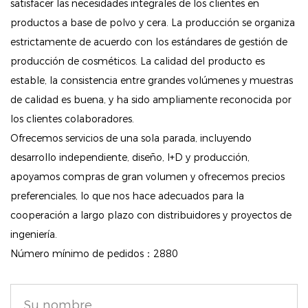
satisfacer las necesidades integrales de los clientes en
no solo sombras de ojos, sino también un iluminador
productos a base de polvo y cera. La producción se organiza
para ese brillo radiante, un glaseado de labios para
estrictamente de acuerdo con los estándares de gestión de
complementar el maquillaje de labios y una máscara
producción de cosméticos. La calidad del producto es
para realzar las pestañas, lo que garantiza una
estable, la consistencia entre grandes volúmenes y muestras
experiencia de maquillaje integral.
de calidad es buena, y ha sido ampliamente reconocida por
los clientes colaboradores.
Aplicación creativa: Los ricos colores de la paleta
Ofrecemos servicios de una sola parada, incluyendo
estimulan su creatividad, permitiéndole mezclar y
desarrollo independiente, diseño, I+D y producción,
combinar tonos sin esfuerzo. Aplicar capas de
apoyamos compras de gran volumen y ofrecemos precios
colores o aplicar brillantina con los dedos crea un
preferenciales, lo que nos hace adecuados para la
efecto intenso e iridiscente para obtener resultados
cooperación a largo plazo con distribuidores y proyectos de
llamativos.
ingeniería.
Número mínimo de pedidos：2880
Acabados divertidos: utiliza la brillantina pura para
darle un brillo total o aplícala con una brocha plana y
firme para delinear tus ojos y darle un toque