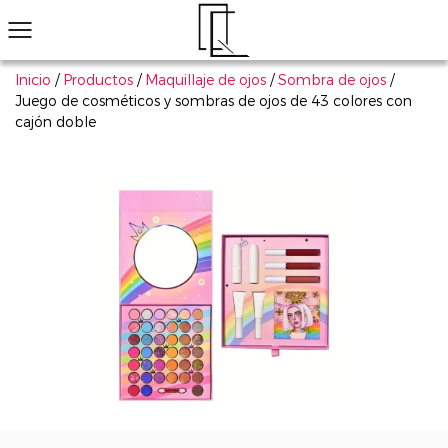
Inicio
/
Productos
/
Maquillaje de ojos
/
Sombra de ojos
/
Juego de cosméticos y sombras de ojos de 43 colores con
cajón doble
¿No ha encontrado el producto que le gusta?
Le ayudaremos a encontrar el adecuado rápidamente
Maquillaje de ojos
Maquillaje de labios
Maquillaje de cara
Arte de uñas
Explorar todo
Productos populares
Sombra de ojos
Conjunto de cosmético
Má