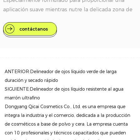
Especialmente formulado para proporcionar una
aplicación suave mientras nutre la delicada zona de
los ojos, este delineador de ojos está diseñado para
usarse sin esfuerzo, sin importar la ocasión.
contáctanos
Características clave
Resistente al agua y a prueba de cambios: este
delineador de ojos está diseñado para resistir el agua
y las manchas, lo que garantiza que su apariencia
ANTERIOR:Delineador de ojos líquido verde de larga
permanezca intacta durante todo el día, incluso en
duración y secado rápido
condiciones de humedad o durante actividades al
SIGUIENTE:Delineador de ojos líquido resistente al agua
aire libre.
marrón ultrafino
Dongyang Qicai Cosmetics Co., Ltd. es una empresa que
Fórmula hidratante: Enriquecido con ácido
integra la industria y el comercio, dedicada a la producción
hialurónico, nuestro delineador de ojos no solo realza
de cosméticos a base de polvo y cera. La empresa cuenta
tus ojos sino que también acondiciona las pestañas
con 10 profesionales y técnicos capacitados que pueden
sensibles, lo que lo hace ideal para quienes tienen la