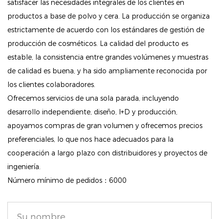
satisfacer las necesidades integrales de los clientes en
piel delicada alrededor de los ojos.
productos a base de polvo y cera. La producción se organiza
estrictamente de acuerdo con los estándares de gestión de
Textura única de gel-crema: la innovadora fórmula de
producción de cosméticos. La calidad del producto es
gel-crema se desliza sin esfuerzo, adaptándose a
estable, la consistencia entre grandes volúmenes y muestras
todo tipo de párpados (secos, arrugados o rayados)
de calidad es buena, y ha sido ampliamente reconocida por
sin tirar ni tirar, proporcionando una aplicación
los clientes colaboradores.
cómoda en todo momento.
Ofrecemos servicios de una sola parada, incluyendo
Color rico y vibrante: repleto de pigmentos
desarrollo independiente, diseño, I+D y producción,
concentrados de primera calidad, este delineador de
apoyamos compras de gran volumen y ofrecemos precios
ojos ofrece un color intenso y profundo que luce
preferenciales, lo que nos hace adecuados para la
natural pero llamativo, perfecto para miradas tanto
cooperación a largo plazo con distribuidores y proyectos de
ingeniería.
sutiles como atrevidas.
Número mínimo de pedidos：6000
Aplicación de precisión: La punta fortificante permite
trazar líneas fáciles y precisas, lo que le permite
crear de todo, desde un movimiento delicado hasta