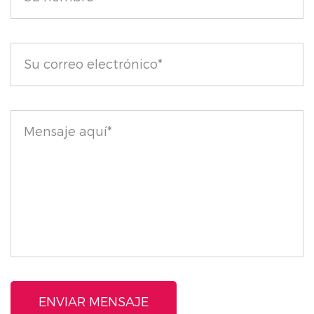
un espectacular ojo de gato. Disfrute de una
aplicación mantecosa que garantiza que las líneas
nítidas duren todo el día sin decolorarse ni
descamarse.
Mejore su juego de maquillaje de ojos con nuestro
delineador de ojos deslizante resistente al agua y
ricamente pigmentado, donde el uso lujoso se
combina con un rendimiento excepcional.