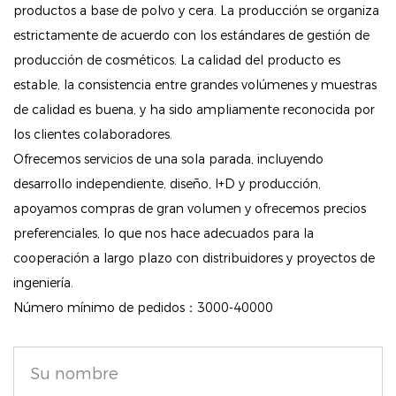
dibujadas.
productos a base de polvo y cera. La producción se organiza
estrictamente de acuerdo con los estándares de gestión de
Kit todo en uno: este práctico kit incluye todo lo que
producción de cosméticos. La calidad del producto es
necesitas para obtener resultados profesionales en
estable, la consistencia entre grandes volúmenes y muestras
casa. Junto a la cera, encontrarás un cepillo aplicador
de calidad es buena, y ha sido ampliamente reconocida por
que permite dar forma y peinar sin esfuerzo.
los clientes colaboradores.
Ingredientes nutritivos: Nuestra cera, con una infusión
Ofrecemos servicios de una sola parada, incluyendo
de componentes orgánicos como el aceite de ricino,
desarrollo independiente, diseño, I+D y producción,
no solo da forma a tus cejas, sino que también
apoyamos compras de gran volumen y ofrecemos precios
favorece un crecimiento saludable, asegurando que
preferenciales, lo que nos hace adecuados para la
tus cejas luzcan lo mejor posible tanto con
cooperación a largo plazo con distribuidores y proyectos de
ingeniería.
maquillaje como sin maquillaje.
Número mínimo de pedidos：3000-40000
Cuidado integral de las cejas: este producto versátil
es perfecto para todas sus necesidades de cuidado
de las cejas. Con herramientas adicionales como