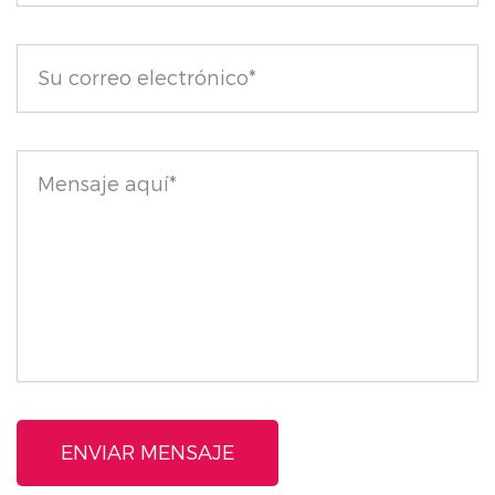
cepillos, pomada y jabón incluidos, tendrás un
sistema completo para el cuidado de las cejas al
alcance de tu mano.
Mejore su juego de cejas con nuestra cera para cejas
resistente al agua y disfruta de unas cejas
bellamente moldeadas que resisten cualquier
desafío.