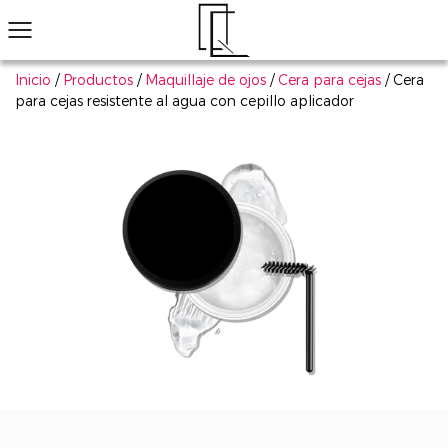
Inicio
/
Productos
/
Maquillaje de ojos
/
Cera para cejas
/
Cera
para cejas resistente al agua con cepillo aplicador
¿No ha encontrado el producto que le gusta?
Le ayudaremos a encontrar el adecuado rápidamente
Maquillaje de ojos
Maquillaje de labios
Maquillaje de cara
Arte de uñas
Explorar todo
Productos populares
Sombra de ojos
Conjunto de cosmético
Má