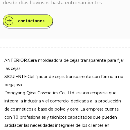
desde días lluviosos hasta entrenamientos
sudorosos. Con su fórmula nutritiva y herramientas
de aplicación fáciles de usar, puedes dar forma y
contáctanos
definir fácilmente tus cejas para un acabado pulido y
natural.
Durable y de larga duración: experimente una fijación
excepcional con nuestra cera para cejas resistente al
ANTERIOR:Cera moldeadora de cejas transparente para fijar
agua, formulada para resistir la decoloración y las
las cejas
manchas, manteniendo sus cejas con un aspecto
SIGUIENTE:Gel fijador de cejas transparente con fórmula no
impecable durante todo el día.
pegajosa
Dongyang Qicai Cosmetics Co., Ltd. es una empresa que
Definición natural: la fórmula a base de gel permite
integra la industria y el comercio, dedicada a la producción
una aplicación precisa, lo que le brinda el poder de
de cosméticos a base de polvo y cera. La empresa cuenta
crear cejas bellamente definidas que realzan sus
con 10 profesionales y técnicos capacitados que pueden
rasgos naturales sin que parezcan demasiado
satisfacer las necesidades integrales de los clientes en