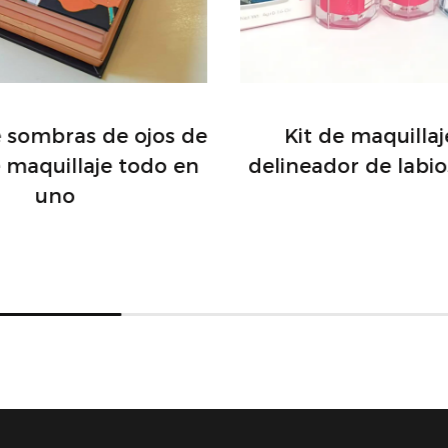
brillante nunca ha sid
brillo y deja que tu b
e sombras de ojos de
Kit de maquilla
e maquillaje todo en
delineador de labio
uno