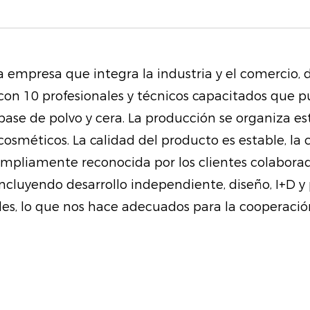
Duradero y resisten
durabilidad, el ilumi
larga duración. Resi
a empresa que integra la industria y el comercio,
lo que garantiza qu
con 10 profesionales y técnicos capacitados que p
impecable durante to
 base de polvo y cera. La producción se organiza 
independientemente 
osméticos. La calidad del producto es estable, la
ampliamente reconocida por los clientes colaborad
Uso multipropósito: I
incluyendo desarrollo independiente, diseño, I+D
rostro, esta paleta 
es, lo que nos hace adecuados para la cooperación
cejas y las esquinas
difusores de luz fu
los tonos de piel, lo
versátil a tu colecci
Versátil para cualqui