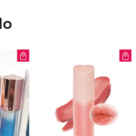
evento glamoroso, un festival de
e una salida nocturna, esta paleta
do
ece una excelente rentabilidad de
 imperfecciones. Ayuda a crear una
ional que realza tus rasgos sin
erfecta: compacta y liviana, esta
es brillantes es un excelente
 familiares. Ideal para cumpleaños,
ética, fiestas de baile o uso
lloso regalo para cualquier amante
uillaje iluminador Pearl White
ar una apariencia hermosa y