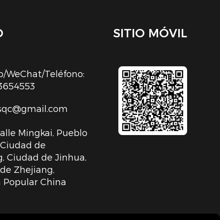
O
SITIO MÓVIL
/WeChat/Teléfono:
3654553
sqc@gmail.com
Calle Mingkai, Pueblo
, Ciudad de
, Ciudad de Jinhua,
 de Zhejiang,
 Popular China