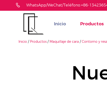
WhatsApp/WeChat/Teléfono:+86-1342365
Inicio
Productos
¿No ha encontrado el producto que le gusta?
Le ayudaremos a encontrar el adecuado rápidamente
Inicio
/
Productos
/
Maquillaje de cara
/
Contorno y res
Nue