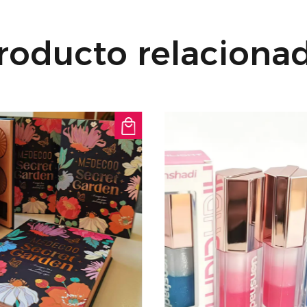
preparando para un 
música o simplement
roducto relaciona
de iluminadores ofr
color y puede cubrir
apariencia tridimens
esfuerzo.
Elección de regalo p
paleta de iluminador
regalo para amigos o
espectáculos de cosm
diario, es un maravi
del maquillaje.
Con la paleta de maq
Silver Shimmer, logr