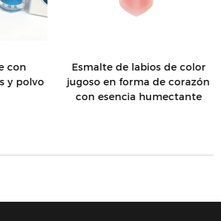
o tan fácil. ¡Abraza el brillo y el
elleza irradie!
je con
Esmalte de labios de color
s y polvo
jugoso en forma de corazón
con esencia humectante