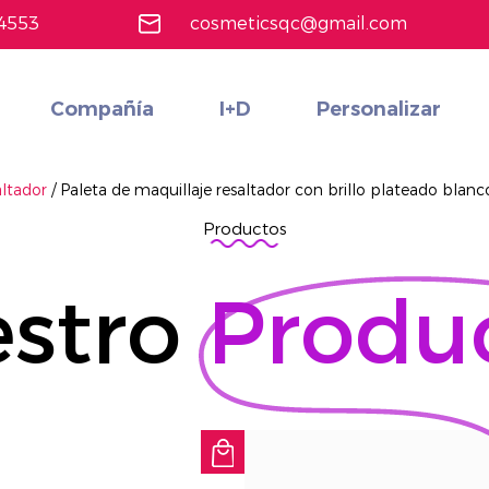
4553
cosmeticsqc@gmail.com
Compañía
I+D
Personalizar
Maquillaje de cara
Conjunto de cosméticos multifuncionales re
Más informaci
altador
/
Paleta de maquillaje resaltador con brillo plateado blanc
Productos
stro
Produ