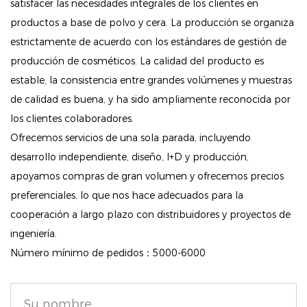
compromiso con la belleza ética, esta barra de
satisfacer las necesidades integrales de los clientes en
contorno no contiene crueldad animal, lo que la
productos a base de polvo y cera. La producción se organiza
estrictamente de acuerdo con los estándares de gestión de
convierte en una elección consciente para los
producción de cosméticos. La calidad del producto es
amantes de los animales. Puedes realzar tu belleza
estable, la consistencia entre grandes volúmenes y muestras
mientras apoyas prácticas responsables.
de calidad es buena, y ha sido ampliamente reconocida por
Fácil aplicación: la textura cremosa se desliza
los clientes colaboradores.
suavemente sobre la piel, lo que permite difuminarla
Ofrecemos servicios de una sola parada, incluyendo
sin esfuerzo. El tono de contorno ayuda a definir los
desarrollo independiente, diseño, I+D y producción,
pómulos, la mandíbula y la nariz, mientras que el
apoyamos compras de gran volumen y ofrecemos precios
iluminador aporta un brillo radiante a los puntos
preferenciales, lo que nos hace adecuados para la
altos de tu rostro.
cooperación a largo plazo con distribuidores y proyectos de
ingeniería.
Adecuado para todos los tonos de piel: el tono
Número mínimo de pedidos：5000-6000
Medio/Bronceado está diseñado para complementar
una variedad de tonos de piel, asegurando que todos
puedan disfrutar de un efecto esculpido de