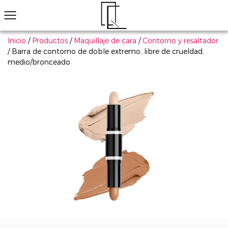
Inicio
/
Productos
/
Maquillaje de cara
/
Contorno y resaltador
/
Barra de contorno de doble extremo, libre de crueldad,
medio/bronceado
¿No ha encontrado el producto que le gusta?
Le ayudaremos a encontrar el adecuado rápidamente
Maquillaje de ojos
Maquillaje de labios
Maquillaje de cara
Arte de uñas
Explorar todo
Productos populares
Sombra de ojos
Conjunto de cosmético
Má