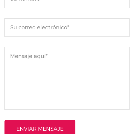
apariencia natural.
¡Mejore su juego de maquillaje con la barra de
contorno de doble extremo Medium/Tan Cruelty-
Free y disfruta de la simplicidad de lograr hermosos
contornos con un solo producto!