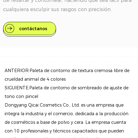
de resaltar y contornear, haciendo que sea fácil para
cualquiera esculpir sus rasgos con precisión.
Características clave
contáctanos
Diseño de doble extremo: esta innovadora barra
tiene dos extremos: uno para contornear y otro para
resaltar. Este diseño permite transiciones fáciles y
fluidas entre definir e iluminar la estructura facial.
ANTERIOR:Paleta de contorno de textura cremosa libre de
Portátil y apto para viajes: su tamaño compacto lo
crueldad animal de 4 colores
hace ideal para su bolsa de maquillaje, lo que
SIGUIENTE:Paleta de contorno de sombreado de ajuste de
garantiza que pueda lograr una apariencia elegante
tono con pincel
dondequiera que esté. Ya sea que vayas a la oficina o
Dongyang Qicai Cosmetics Co., Ltd. es una empresa que
salgas por la noche, este bastón se adapta
integra la industria y el comercio, dedicada a la producción
perfectamente a tu rutina.
de cosméticos a base de polvo y cera. La empresa cuenta
Fórmula libre de crueldad: creada con un
con 10 profesionales y técnicos capacitados que pueden