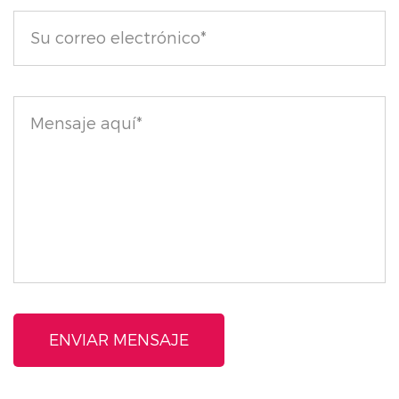
experiencia alegre que eleva tu estado de ánimo
cada vez que lo aplicas.
¡Con Natural Glow y Mood Boosting Heart Blush,
consigue un cutis resplandeciente y una persona más
feliz!