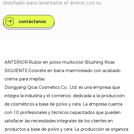
diseñado para levantarte el ánimo con su
formulación especial.
contáctanos
Características clave
Acabado radiante: la fórmula ultrasuave y mezclable
proporciona una mezcla fresca y vibrante de tonos
ruborizados. Cada aplicación imparte sin esfuerzo un
brillo radiante, haciendo que su piel luzca
ANTERIOR:Rubor en polvo multicolor Blushing Rose
revitalizada y saludable.
SIGUIENTE:Colorete en barra marmoleado con acabado
crema para mejillas
Ingredientes que mejoran el estado de ánimo: con
Dongyang Qicai Cosmetics Co., Ltd. es una empresa que
nuestra exclusiva mezcla happy boost, este rubor
integra la industria y el comercio, dedicada a la producción
incorpora extractos de plantas naturales conocidos
de cosméticos a base de polvo y cera. La empresa cuenta
por sus propiedades para mejorar el estado de
con 10 profesionales y técnicos capacitados que pueden
ánimo. Estos ingredientes imitan los efectos de las
satisfacer las necesidades integrales de los clientes en
endorfinas, promoviendo una sensación de felicidad y
productos a base de polvo y cera. La producción se organiza