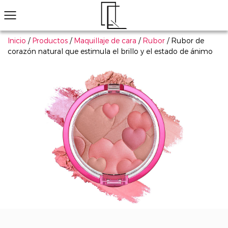
Inicio
/
Productos
/
Maquillaje de cara
/
Rubor
/
Rubor de
corazón natural que estimula el brillo y el estado de ánimo
¿No ha encontrado el producto que le gusta?
Le ayudaremos a encontrar el adecuado rápidamente
Maquillaje de ojos
Maquillaje de labios
Maquillaje de cara
Arte de uñas
Explorar todo
Productos populares
Sombra de ojos
Conjunto de cosmético
Má