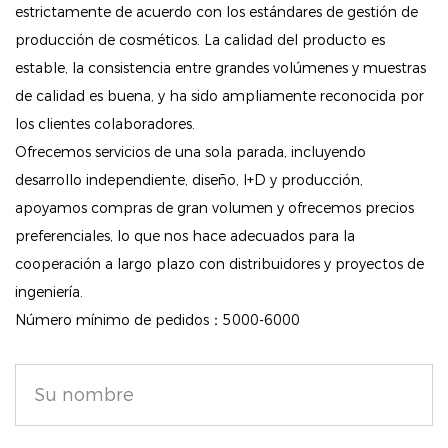
bienestar.
estrictamente de acuerdo con los estándares de gestión de
producción de cosméticos. La calidad del producto es
Fórmula respetuosa con la piel: aprobado por
estable, la consistencia entre grandes volúmenes y muestras
dermatólogos e hipoalergénico, este rubor no
de calidad es buena, y ha sido ampliamente reconocida por
contiene parabenos y no es comedogénico, lo que
los clientes colaboradores.
garantiza que sea seguro para todo tipo de piel.
Ofrecemos servicios de una sola parada, incluyendo
Puedes disfrutar de una apariencia hermosa sin
desarrollo independiente, diseño, I+D y producción,
preocuparte por la irritación o los brotes.
apoyamos compras de gran volumen y ofrecemos precios
Perlas Iluminadoras: La inclusión de perlas
preferenciales, lo que nos hace adecuados para la
multirreflectantes le da a tus mejillas una suave
cooperación a largo plazo con distribuidores y proyectos de
iridiscencia, resaltando tus contornos faciales y
ingeniería.
Número mínimo de pedidos：5000-6000
agregando un toque de luminosidad que realza tu
apariencia general.
Aroma alegre: Cada aplicación se complementa con
el delicioso aroma de violeta, creando una