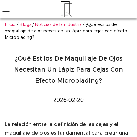
Inicio
/
Blogs
/
Noticias de la industria
/
¿Qué estilos de
maquillaje de ojos necesitan un lápiz para cejas con efecto
Microblading?
¿No ha encontrado el producto que le gusta?
Le ayudaremos a encontrar el adecuado rápidamente
Maquillaje de ojos
Maquillaje de labios
Maquillaje de cara
Arte de uñas
Explorar todo
Sombra de ojos
Conjunto de cosméticos multifuncionales rentables personalizados
Más información
Productos populares
Sombra de ojos
Magno de sombra de ojos de li
Má
¿Qué Estilos De Maquillaje De Ojos
Necesitan Un Lápiz Para Cejas Con
Efecto Microblading?
2026-02-20
La relación entre la definición de las cejas y el
maquillaje de ojos es fundamental para crear una