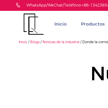
WhatsApp/WeChat/Teléfono:+86-1342365
Inicio
Productos
¿No ha encontrado el producto que le gusta?
Le ayudaremos a encontrar el adecuado rápidamente
Inicio
/
Blogs
/
Noticias de la industria
/
Donde la comodi
N