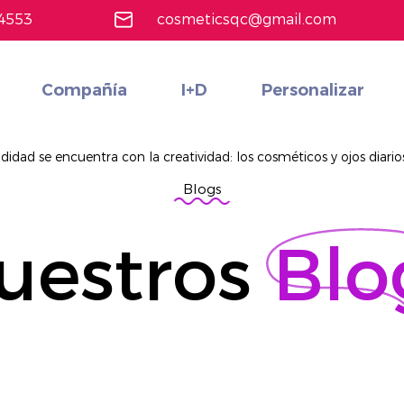
4553
cosmeticsqc@gmail.com
Compañía
I+D
Personalizar
Maquillaje de cara
Conjunto de cosméticos multifuncionales rentables personalizados
Más información
dad se encuentra con la creatividad: los cosméticos y ojos diario
Blogs
uestros
Blo