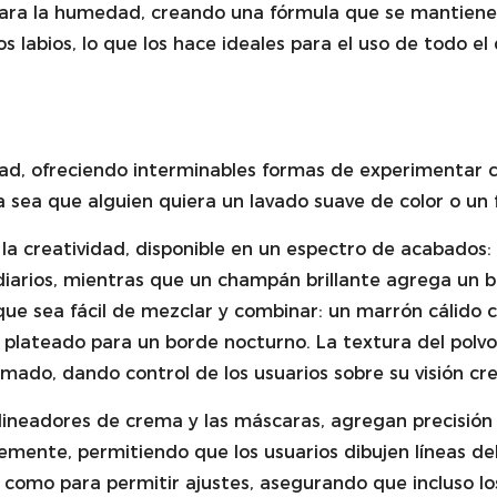
 para la humedad, creando una fórmula que se mantiene 
s labios, lo que los hace ideales para el uso de todo e
idad, ofreciendo interminables formas de experimentar c
 sea que alguien quiera un lavado suave de color o un 
la creatividad, disponible en un espectro de acabados: m
iarios, mientras que un champán brillante agrega un bri
e sea fácil de mezclar y combinar: un marrón cálido co
llo plateado para un borde nocturno. La textura del polv
do, dando control de los usuarios sobre su visión cre
lineadores de crema y las máscaras, agregan precisión a
mente, permitiendo que los usuarios dibujen líneas del
o como para permitir ajustes, asegurando que incluso l