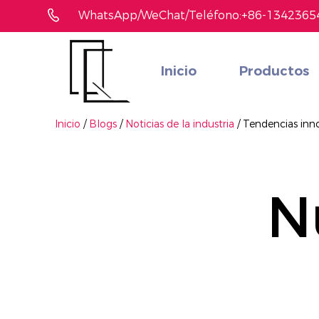
WhatsApp/WeChat/Teléfono:+86-1342365
Inicio
Productos
¿No ha encontrado el producto que le gusta?
Le ayudaremos a encontrar el adecuado rápidamente
Inicio
/
Blogs
/
Noticias de la industria
/
Tendencias inno
N