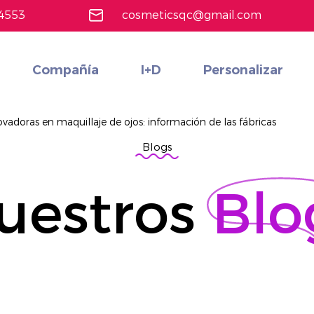
4553
cosmeticsqc@gmail.com
Compañía
I+D
Personalizar
Maquillaje de cara
Conjunto de cosméticos multifuncionales rentables personalizados
Más información
vadoras en maquillaje de ojos: información de las fábricas
Blogs
uestros
Blo