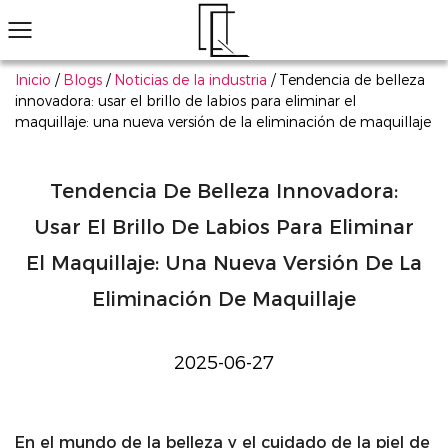
Inicio
/
Blogs
/
Noticias de la industria
/
Tendencia de belleza
innovadora: usar el brillo de labios para eliminar el
maquillaje: una nueva versión de la eliminación de maquillaje
¿No ha encontrado el producto que le gusta?
Le ayudaremos a encontrar el adecuado rápidamente
Maquillaje de ojos
Maquillaje de labios
Maquillaje de cara
Arte de uñas
Explorar todo
Sombra de ojos
Conjunto de cosméticos multifuncionales rentables personalizados
Más información
Productos populares
Sombra de ojos
Magno de sombra de ojos de li
Má
Tendencia De Belleza Innovadora:
Usar El Brillo De Labios Para Eliminar
El Maquillaje: Una Nueva Versión De La
Eliminación De Maquillaje
2025-06-27
En el mundo de la belleza y el cuidado de la piel de