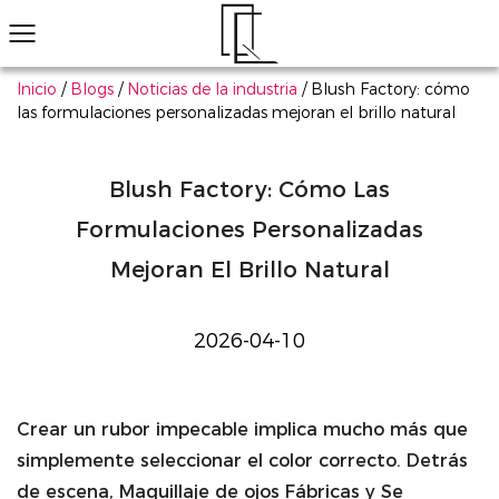
Inicio
/
Blogs
/
Noticias de la industria
/
Blush Factory: cómo
las formulaciones personalizadas mejoran el brillo natural
¿No ha encontrado el producto que le gusta?
Le ayudaremos a encontrar el adecuado rápidamente
Maquillaje de ojos
Maquillaje de labios
Maquillaje de cara
Arte de uñas
Explorar todo
Sombra de ojos
Conjunto de cosméticos multifuncionales rentables personalizados
Más información
Productos populares
Sombra de ojos
Magno de sombra de ojos de li
Má
Blush Factory: Cómo Las
Formulaciones Personalizadas
Mejoran El Brillo Natural
2026-04-10
Crear un rubor impecable implica mucho más que
simplemente seleccionar el color correcto. Detrás
de escena,
Maquillaje de ojos Fábricas
y
Se