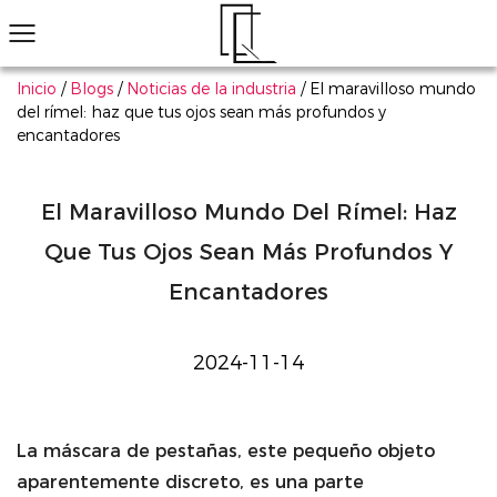
Inicio
/
Blogs
/
Noticias de la industria
/
El maravilloso mundo
del rímel: haz que tus ojos sean más profundos y
encantadores
¿No ha encontrado el producto que le gusta?
Le ayudaremos a encontrar el adecuado rápidamente
Maquillaje de ojos
Maquillaje de labios
Maquillaje de cara
Arte de uñas
Explorar todo
Productos populares
Sombra de ojos
Conjunto de cosméticos multifuncionales r
Más informaci
El Maravilloso Mundo Del Rímel: Haz
Que Tus Ojos Sean Más Profundos Y
Encantadores
2024-11-14
La máscara de pestañas, este pequeño objeto
aparentemente discreto, es una parte